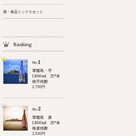
酒・食品ミックスセット
Ranking
1
No.
軍艦島・芋
1,800ml 25°本
格芋焼酎
2,750円
2
No.
軍艦島 麦
1,800ml 25°本
格麦焼酎
2,530円