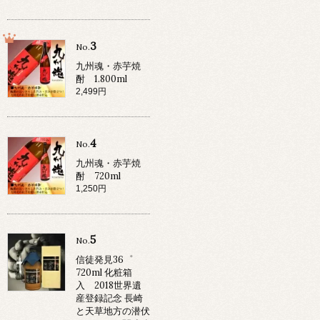
3
No.
九州魂・赤芋焼
酎 1.800ml
2,499円
4
No.
九州魂・赤芋焼
酎 720ml
1,250円
5
No.
信徒発見36゜
720ml 化粧箱
入 2018世界遺
産登録記念 長崎
と天草地方の潜伏