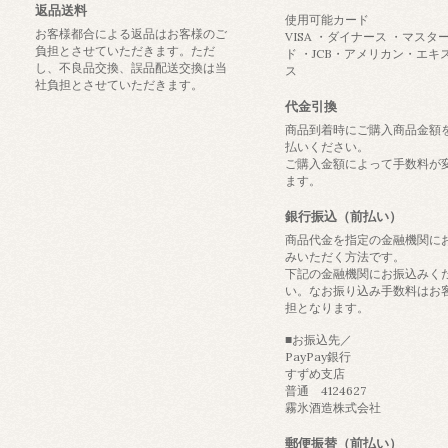
返品送料
使用可能カード
お客様都合による返品はお客様のご
VISA ・ダイナース ・マスタ
負担とさせていただきます。ただ
ド ・JCB・アメリカン・エキ
し、不良品交換、誤品配送交換は当
ス
社負担とさせていただきます。
代金引換
商品到着時にご購入商品金額
払いください。
ご購入金額によって手数料が
ます。
銀行振込（前払い）
商品代金を指定の金融機関に
みいただく方法です。
下記の金融機関にお振込みく
い。なお振り込み手数料はお
担となります。
■お振込先／
PayPay銀行
すずめ支店
普通 4124627
霧氷酒造株式会社
郵便振替（前払い）