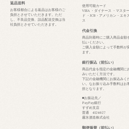
返品送料
使用可能カード
お客様都合による返品はお客様のご
VISA ・ダイナース ・マスタ
負担とさせていただきます。ただ
ド ・JCB・アメリカン・エキ
し、不良品交換、誤品配送交換は当
ス
社負担とさせていただきます。
代金引換
商品到着時にご購入商品金額
払いください。
ご購入金額によって手数料が
ます。
銀行振込（前払い）
商品代金を指定の金融機関に
みいただく方法です。
下記の金融機関にお振込みく
い。なお振り込み手数料はお
担となります。
■お振込先／
PayPay銀行
すずめ支店
普通 4124627
霧氷酒造株式会社
郵便振替（前払い）