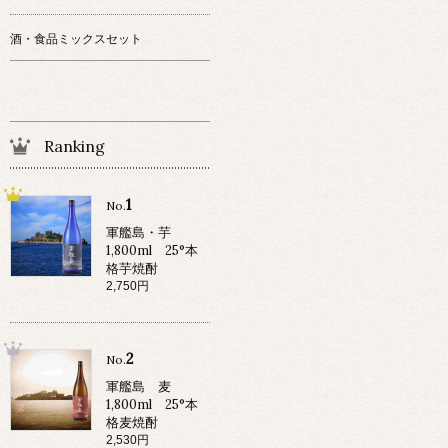
酒・食品ミックスセット
Ranking
1
No.
軍艦島・芋
1,800ml 25°本
格芋焼酎
2,750円
2
No.
軍艦島 麦
1,800ml 25°本
格麦焼酎
2,530円