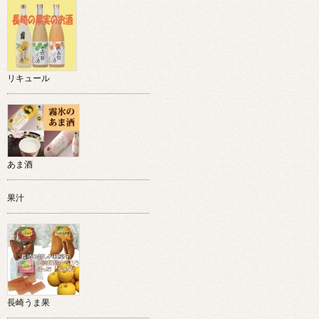
リキュール
あま酒
果汁
長崎うま果