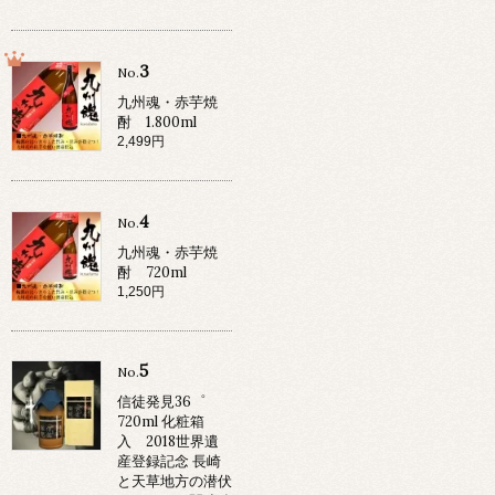
3
No.
九州魂・赤芋焼
酎 1.800ml
2,499円
4
No.
九州魂・赤芋焼
酎 720ml
1,250円
5
No.
信徒発見36゜
720ml 化粧箱
入 2018世界遺
産登録記念 長崎
と天草地方の潜伏