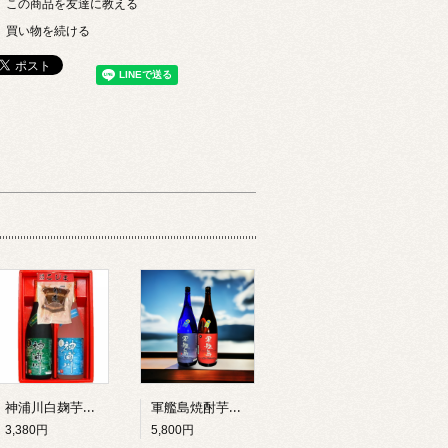
この商品を友達に教える
買い物を続ける
神浦川白麹芋焼酎・神浦川黒麹芋焼酎720ml飲み比べ 長崎角煮付セット
軍艦島焼酎芋麦1800mlセットＧ－2
3,380円
5,800円