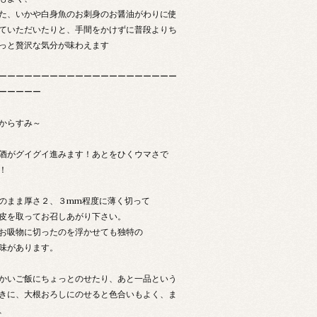
た、いかや白身魚のお刺身のお醤油がわりに使
ていただいたりと、手間をかけずに普段よりち
っと贅沢な気分が味わえます
ーーーーーーーーーーーーーーーーーーーーー
ーーーーー
からすみ～
酒がグイグイ進みます！あとをひくウマさで
！
のまま厚さ２、３mm程度に薄く切って
皮を取ってお召しあがり下さい。
お吸物に切ったのを浮かせても独特の
味があります。
かいご飯にちょっとのせたり、あと一品という
きに、大根おろしにのせると色合いもよく、ま
、