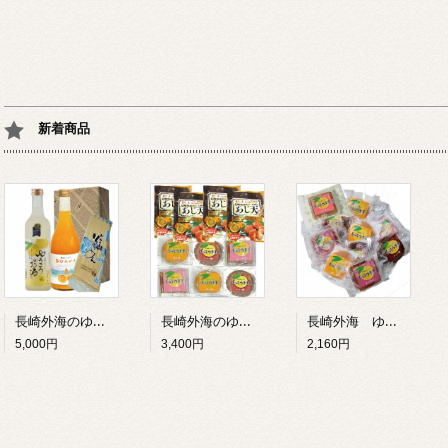
新着商品
長崎外海のゆうこう詰合 プレミアムセットゆうこうのお酒500ML・原口みかん100%ジュース720ML/各1本・ドロさまそうめん6束入1個
長崎外海のゆうこう詰合 Bセット ネコポス便/ゆうこうの和菓子6個・ゆうこうあじ天/4個セット
長崎外海 ゆうこう詰合 Aセット ネコポス便 ゆうこうの和菓子10個/羊羹4個 チョコ饅3個 焼き饅3個
5,000円
3,400円
2,160円