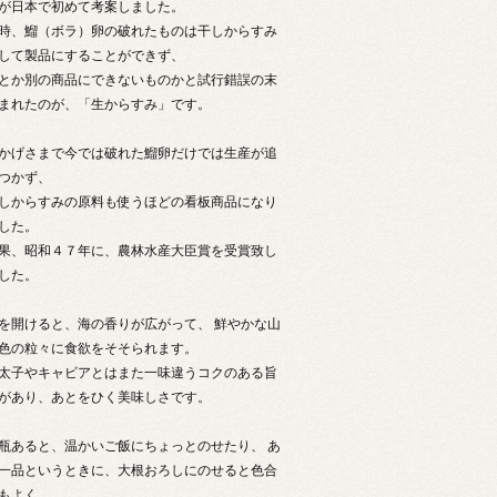
が日本で初めて考案しました。
時、鰡（ボラ）卵の破れたものは干しからすみ
して製品にすることができず、
とか別の商品にできないものかと試行錯誤の末
まれたのが、「生からすみ」です。
かげさまで今では破れた鰡卵だけでは生産が追
つかず、
しからすみの原料も使うほどの看板商品になり
した。
果、昭和４７年に、農林水産大臣賞を受賞致し
した。
を開けると、海の香りが広がって、 鮮やかな山
色の粒々に食欲をそそられます。
太子やキャビアとはまた一味違うコクのある旨
があり、あとをひく美味しさです。
瓶あると、温かいご飯にちょっとのせたり、 あ
一品というときに、大根おろしにのせると色合
もよく、