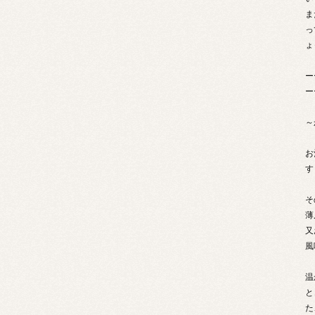
ま
っ
ょ
ー
ー
～
お
す
そ
薄
又
風
温
と
た