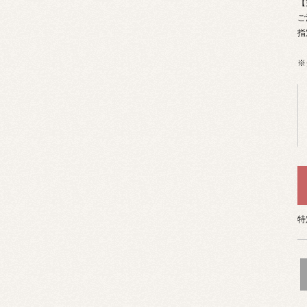
【
ご
指
※
特