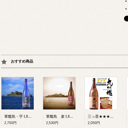
おすすめ商品
軍艦島・芋 1,800ml 25°本格芋焼酎
軍艦島 麦 1,800ml 25°本格麦焼酎
三ッ星★★★ 九州魂・麦焼酎 1.800ml 国際味覚審査機構ITI ダイヤモンド味覚賞
2,750円
2,530円
2,050円