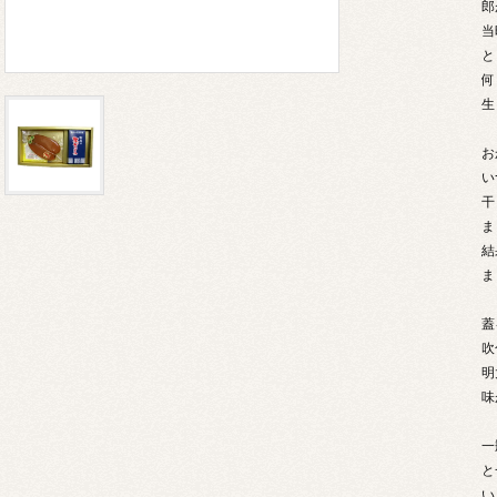
郎
当
と
何
生
お
い
干
ま
結
ま
蓋
吹
明
味
一
と
い