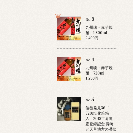
3
No.
九州魂・赤芋焼
酎 1.800ml
2,499円
4
No.
九州魂・赤芋焼
酎 720ml
1,250円
5
No.
信徒発見36゜
720ml 化粧箱
入 2018世界遺
産登録記念 長崎
と天草地方の潜伏