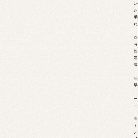
い
た
手
わ
◎
時
乾
酒
湿
味
早
ー
ー
※
ト
と