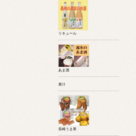
リキュール
あま酒
果汁
長崎うま果