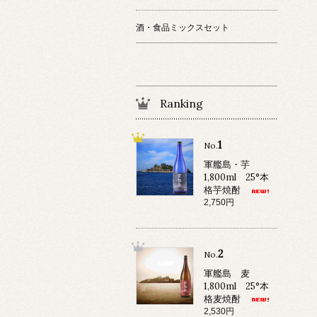
酒・食品ミックスセット
Ranking
1
No.
軍艦島・芋
1,800ml 25°本
格芋焼酎
2,750円
2
No.
軍艦島 麦
1,800ml 25°本
格麦焼酎
2,530円