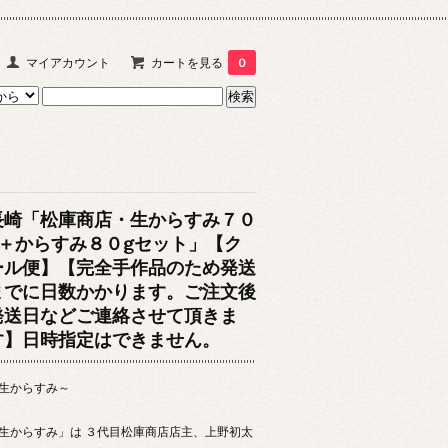
マイアカウント
カートを見る
0
長崎「松庫商店・生からすみ７０
g＋からすみ８０gセット」【ク
ール便】【完全手作品のため発送
までに日数かかります。ご注文後
発送日などご連絡させて頂きま
す】日時指定はできません。
生からすみ～
生からすみ」は ３代目松庫商店店主、上野初太