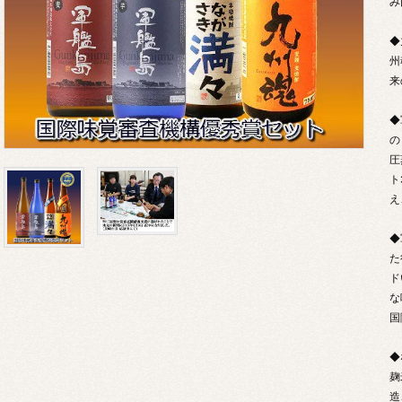
み
◆
州
来
◆
の
圧
ト
え
◆
た
ド
な
国
◆
麹
造