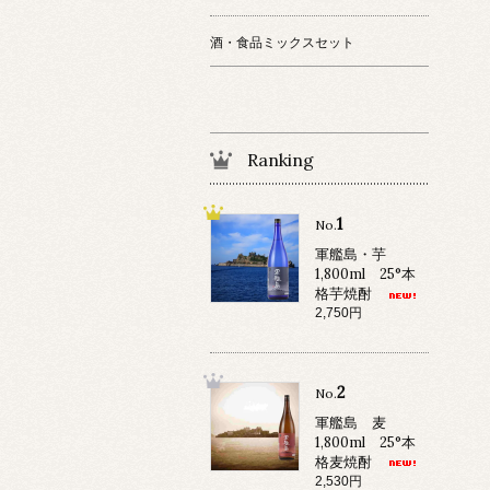
酒・食品ミックスセット
Ranking
1
No.
軍艦島・芋
1,800ml 25°本
格芋焼酎
2,750円
2
No.
軍艦島 麦
1,800ml 25°本
格麦焼酎
2,530円