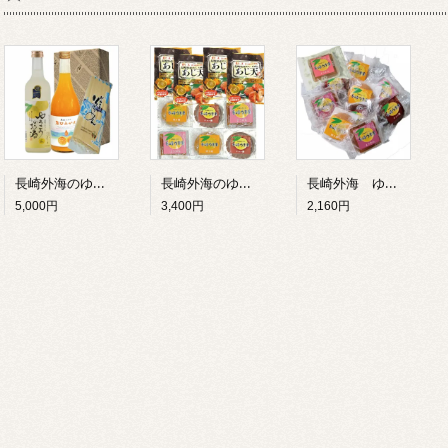
長崎外海のゆうこう詰合 プレミアムセットゆうこうのお酒500ML・原口みかん100%ジュース720ML/各1本・ドロさまそうめん6束入1個
長崎外海のゆうこう詰合 Bセット ネコポス便/ゆうこうの和菓子6個・ゆうこうあじ天/4個セット
長崎外海 ゆうこう詰合 Aセット ネコポス便 ゆうこうの和菓子10個/羊羹4個 チョコ饅3個 焼き饅3個
5,000円
3,400円
2,160円