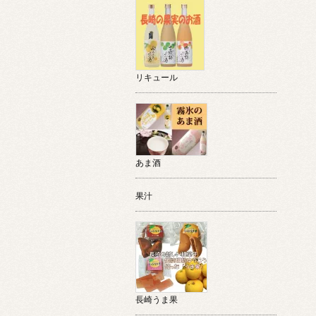
リキュール
あま酒
果汁
長崎うま果