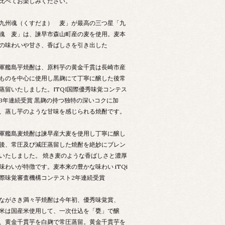
比べてお楽しみください。
九州魂（くすだま） 麦」が最高の三つ星「九
魂 麦」は、諫早市森山町産の麦を使用。麦本
の味わいや甘さ、香ばしさを引き出した
軍艦島芋焼酎は、原料芋の黄金千貫は長崎市産
ものを中心に使用し黒麹にて丁寧に醸した後常
蒸留いたしました。ITQI国際優秀味覚コンテス
3年連続受賞 黒麹の持つ独特の深いコクに加
、蒸し芋のような甘味を感じられる焼酎です。
軍艦島麦焼酎は諫早産大麦を使用し丁寧に醸し
後、常圧及び減圧蒸留した焼酎を絶妙にブレン
いたしました。 焼き麦のような香ばしさと濃厚
味わいが特徴です。麦本来の豊かな味わい iTQi
際味覚審査機構コンテスト2年連続受賞
ながさき満々芋焼酎は今年初、優秀味覚賞、
米は国産米使用して、一次仕込を「甕」で醸
、黄金千貫芋を白麹で常圧蒸留。黄金千貫芋を