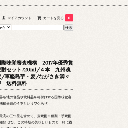
マイアカウント
カートを見る
0
国際味覚審査機構 2017年優秀賞
焼酎セット720ml/４本 九州魂
麦/軍艦島芋・麦/ながさき満々
芋 送料無料
界各地の食品や飲料品を格付けする国際味覚審
機構受賞の４本というワケあり!
高の三つ星を含めて、麦焼酎２種類・芋焼酎
種類 ぜひ、この時期の美味しいものと一緒に呑