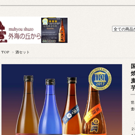
TOP
>
酒セット
世
査
最
２