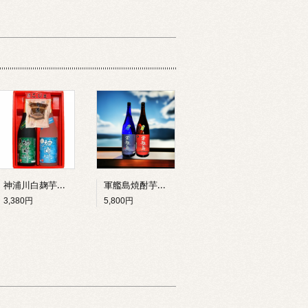
神浦川白麹芋焼酎・神浦川黒麹芋焼酎720ml飲み比べ 長崎角煮付セット
軍艦島焼酎芋麦1800mlセットＧ－2
3,380円
5,800円