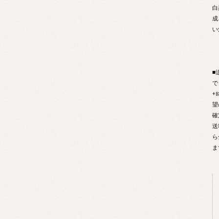
白
成
い
■
で
+
望
確
送
ら
ま