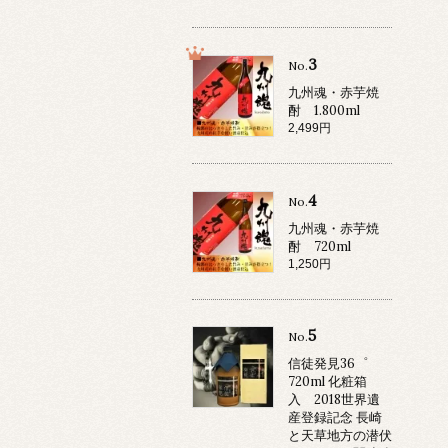
3
No.
九州魂・赤芋焼
酎 1.800ml
2,499円
4
No.
九州魂・赤芋焼
酎 720ml
1,250円
5
No.
信徒発見36゜
720ml 化粧箱
入 2018世界遺
産登録記念 長崎
と天草地方の潜伏