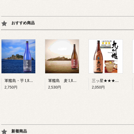
おすすめ商品
軍艦島・芋 1,800ml 25°本格芋焼酎
軍艦島 麦 1,800ml 25°本格麦焼酎
三ッ星★★★ 九州魂・麦焼酎 1.800ml 国際味覚審査機構ITI ダイヤモンド味覚賞
2,750円
2,530円
2,050円
新着商品