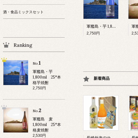
酒・食品ミックスセット
軍艦島・芋 1,800ml 25°本格芋焼酎
2,750円
2,
Ranking
1
No.
軍艦島・芋
1,800ml 25°本
新着商品
格芋焼酎
2,750円
2
No.
軍艦島 麦
1,800ml 25°本
格麦焼酎
2,530円
長崎外海のゆうこう詰合 プレミアムセットゆうこうのお酒500ML・原口みかん100%ジュース720ML/各1本・ドロさまそうめん6束入1個