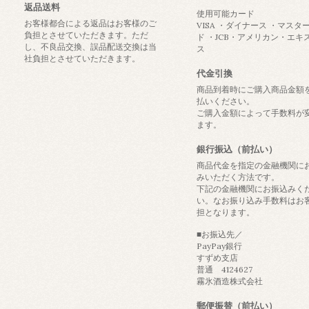
返品送料
使用可能カード
お客様都合による返品はお客様のご
VISA ・ダイナース ・マスタ
負担とさせていただきます。ただ
ド ・JCB・アメリカン・エキ
し、不良品交換、誤品配送交換は当
ス
社負担とさせていただきます。
代金引換
商品到着時にご購入商品金額
払いください。
ご購入金額によって手数料が
ます。
銀行振込（前払い）
商品代金を指定の金融機関に
みいただく方法です。
下記の金融機関にお振込みく
い。なお振り込み手数料はお
担となります。
■お振込先／
PayPay銀行
すずめ支店
普通 4124627
霧氷酒造株式会社
郵便振替（前払い）