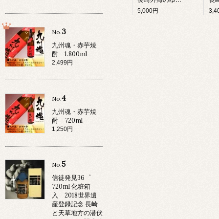
5,000円
3,
3
No.
九州魂・赤芋焼
酎 1.800ml
2,499円
4
No.
九州魂・赤芋焼
酎 720ml
1,250円
5
No.
信徒発見36゜
720ml 化粧箱
入 2018世界遺
産登録記念 長崎
と天草地方の潜伏