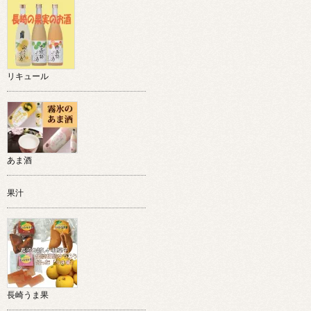
リキュール
あま酒
果汁
長崎うま果