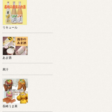
リキュール
あま酒
果汁
長崎うま果