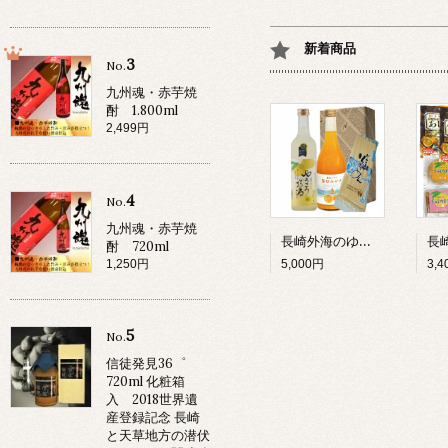
新着商品
3
No.
九州魂・赤芋焼
酎 1.800ml
2,499円
4
No.
九州魂・赤芋焼
長崎外海のゆうこう詰合 プレミアムセットゆうこうのお酒500ML・原口みかん100%ジュース720ML/各1本・ドロさまそうめん6束入1個
酎 720ml
1,250円
5,000円
3,
5
No.
信徒発見36゜
720ml 化粧箱
入 2018世界遺
産登録記念 長崎
と天草地方の潜伏