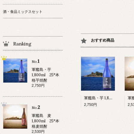
酒・食品ミックスセット
おすすめ商品
Ranking
1
No.
軍艦島・芋
1,800ml 25°本
格芋焼酎
2,750円
軍艦島・芋 1,800ml 25°本格芋焼酎
2,750円
2,
2
No.
軍艦島 麦
1,800ml 25°本
格麦焼酎
2,530円