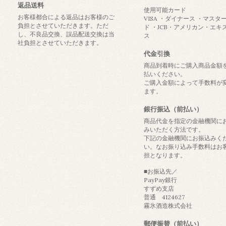
返品送料
使用可能カード
お客様都合による返品はお客様のご
VISA ・ダイナース ・マスタ
負担とさせていただきます。ただ
ド ・JCB・アメリカン・エキ
し、不良品交換、誤品配送交換は当
ス
社負担とさせていただきます。
代金引換
商品到着時にご購入商品金額
払いください。
ご購入金額によって手数料が
ます。
銀行振込（前払い）
商品代金を指定の金融機関に
みいただく方法です。
下記の金融機関にお振込みく
い。なお振り込み手数料はお
担となります。
■お振込先／
PayPay銀行
すずめ支店
普通 4124627
霧氷酒造株式会社
郵便振替（前払い）