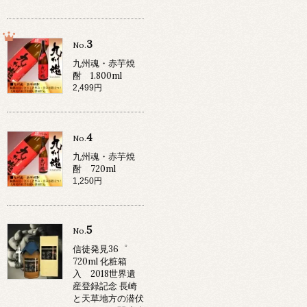
3
No.
九州魂・赤芋焼
酎 1.800ml
2,499円
4
No.
九州魂・赤芋焼
酎 720ml
1,250円
5
No.
信徒発見36゜
720ml 化粧箱
入 2018世界遺
産登録記念 長崎
と天草地方の潜伏