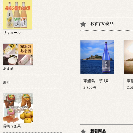
おすすめ商品
リキュール
あま酒
軍艦島・芋 1,800ml 25°本格芋焼酎
果汁
2,750円
2,
長崎うま果
新着商品