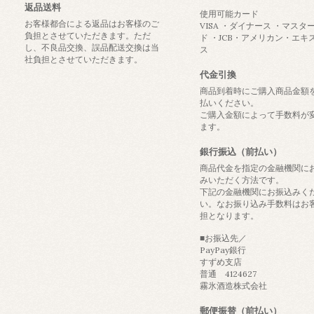
返品送料
使用可能カード
お客様都合による返品はお客様のご
VISA ・ダイナース ・マスタ
負担とさせていただきます。ただ
ド ・JCB・アメリカン・エキ
し、不良品交換、誤品配送交換は当
ス
社負担とさせていただきます。
代金引換
商品到着時にご購入商品金額
払いください。
ご購入金額によって手数料が
ます。
銀行振込（前払い）
商品代金を指定の金融機関に
みいただく方法です。
下記の金融機関にお振込みく
い。なお振り込み手数料はお
担となります。
■お振込先／
PayPay銀行
すずめ支店
普通 4124627
霧氷酒造株式会社
郵便振替（前払い）