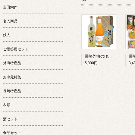
吉田栄作
名入商品
鉄人
ご贈答用セット
長崎外海のゆうこう詰合 プレミアムセットゆうこうのお酒500ML・原口みかん100%ジュース720ML/各1本・ドロさまそうめん6束入1個
外海特産品
5,000円
3,
お中元特集
長崎特産品
衣類
酒セット
食品セット