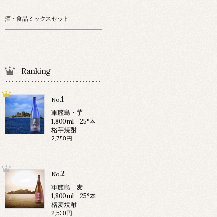
酒・食品ミックスセット
Ranking
1
No.
軍艦島・芋
1,800ml 25°本
格芋焼酎
2,750円
2
No.
軍艦島 麦
1,800ml 25°本
格麦焼酎
2,530円