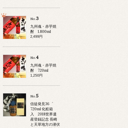
3
No.
九州魂・赤芋焼
酎 1.800ml
2,499円
4
No.
九州魂・赤芋焼
酎 720ml
1,250円
5
No.
信徒発見36゜
720ml 化粧箱
入 2018世界遺
産登録記念 長崎
と天草地方の潜伏