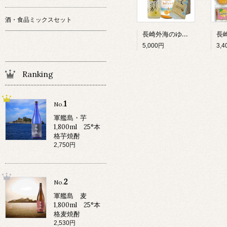
酒・食品ミックスセット
長崎外海のゆうこう詰合 プレミアムセットゆうこうのお酒500ML・原口みかん100%ジュース720ML/各1本・ドロさまそうめん6束入1個
5,000円
3,
Ranking
1
No.
軍艦島・芋
1,800ml 25°本
格芋焼酎
2,750円
2
No.
軍艦島 麦
1,800ml 25°本
格麦焼酎
2,530円