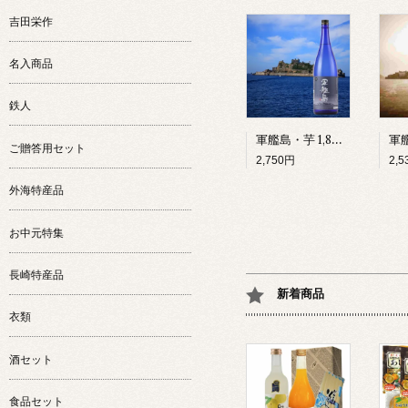
吉田栄作
名入商品
鉄人
軍艦島・芋 1,800ml 25°本格芋焼酎
ご贈答用セット
2,750円
2,
外海特産品
お中元特集
長崎特産品
新着商品
衣類
酒セット
食品セット