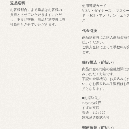
返品送料
使用可能カード
お客様都合による返品はお客様のご
VISA ・ダイナース ・マスタ
負担とさせていただきます。ただ
ド ・JCB・アメリカン・エキ
し、不良品交換、誤品配送交換は当
ス
社負担とさせていただきます。
代金引換
商品到着時にご購入商品金額
払いください。
ご購入金額によって手数料が
ます。
銀行振込（前払い）
商品代金を指定の金融機関に
みいただく方法です。
下記の金融機関にお振込みく
い。なお振り込み手数料はお
担となります。
■お振込先／
PayPay銀行
すずめ支店
普通 4124627
霧氷酒造株式会社
郵便振替（前払い）