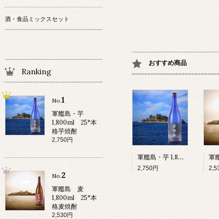
酒・食品ミックスセット
おすすめ商品
Ranking
1
No.
軍艦島・芋
1,800ml 25°本
格芋焼酎
2,750円
軍艦島・芋 1,800ml 25°本格芋焼酎
2,750円
2,
2
No.
軍艦島 麦
1,800ml 25°本
格麦焼酎
2,530円