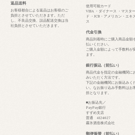
返品送料
使用可能カード
お客様都合による返品はお客様のご
VISA ・ダイナース ・マスタ
負担とさせていただきます。ただ
ド ・JCB・アメリカン・エキ
し、不良品交換、誤品配送交換は当
ス
社負担とさせていただきます。
代金引換
商品到着時にご購入商品金額
払いください。
ご購入金額によって手数料が
ます。
銀行振込（前払い）
商品代金を指定の金融機関に
みいただく方法です。
下記の金融機関にお振込みく
い。なお振り込み手数料はお
担となります。
■お振込先／
PayPay銀行
すずめ支店
普通 4124627
霧氷酒造株式会社
郵便振替（前払い）