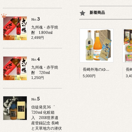
新着商品
3
No.
九州魂・赤芋焼
酎 1.800ml
2,499円
4
No.
九州魂・赤芋焼
長崎外海のゆうこう詰合 プレミアムセットゆうこうのお酒500ML・原口みかん100%ジュース720ML/各1本・ドロさまそうめん6束入1個
酎 720ml
5,000円
3,
1,250円
5
No.
信徒発見36゜
720ml 化粧箱
入 2018世界遺
産登録記念 長崎
と天草地方の潜伏