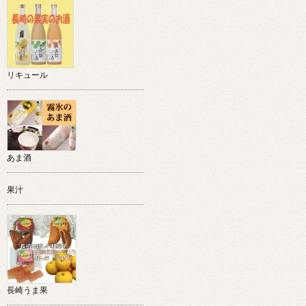
リキュール
あま酒
果汁
長崎うま果